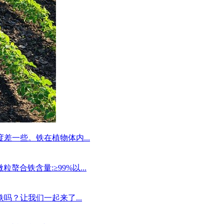
差一些。铁在植物体内...
粒螯合铁含量:≥99%以...
？让我们一起来了...