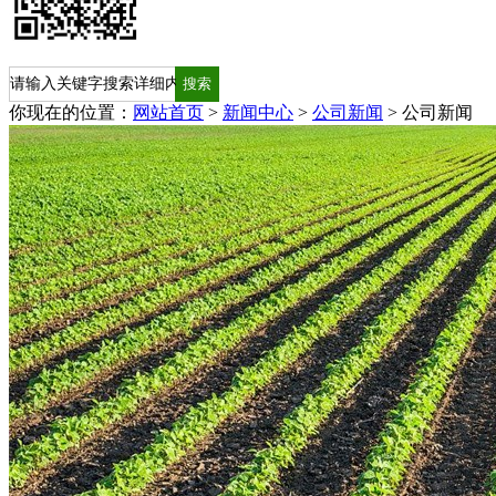
你现在的位置：
网站首页
>
新闻中心
>
公司新闻
>
公司新闻